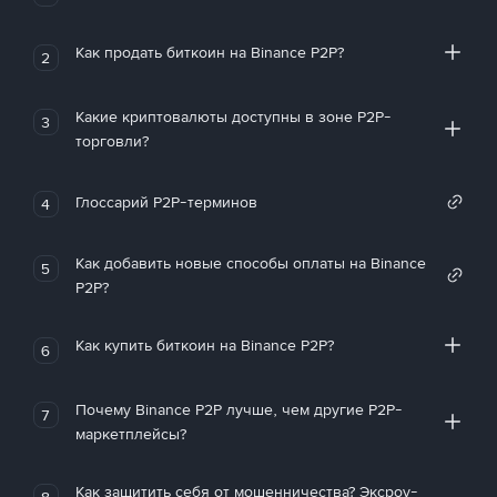
Как продать биткоин на Binance P2P?
2
Какие криптовалюты доступны в зоне P2P-
3
торговли?
Глоссарий P2P-терминов
4
Как добавить новые способы оплаты на Binance
5
P2P?
Как купить биткоин на Binance P2P?
6
Почему Binance P2P лучше, чем другие P2P-
7
маркетплейсы?
Как защитить себя от мошенничества? Эксроу-
8