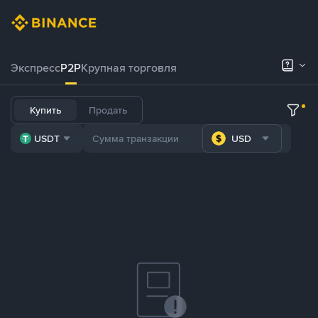
Экспресс
P2P
Крупная торговля
Купить
Продать
USDT
USD