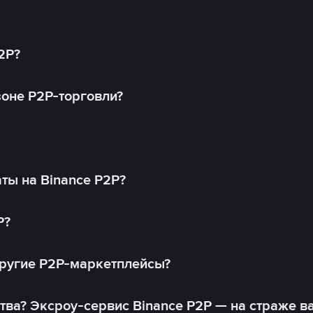
2P?
оне P2P-торговли?
ты на Binance P2P?
P?
другие P2P-маркетплейсы?
тва? Эксроу-сервис Binance P2P — на страже в