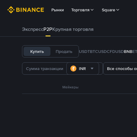
Рынки
Торговля
Square
Экспресс
P2P
Крупная торговля
Купить
Продать
USDT
BTC
USDC
FDUSD
BNB
E
INR
Все способы о
Мейкеры