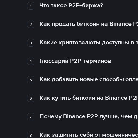
Что такое P2P-биржа?
1
Как продать биткоин на Binance P
2
Какие криптовалюты доступны в з
3
Глоссарий P2P-терминов
4
Как добавить новые способы опла
5
Как купить биткоин на Binance P2
6
Почему Binance P2P лучше, чем 
7
Как защитить себя от мошенничес
8