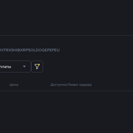
TH
TRX
SHIB
XRP
SOL
DOGE
PEPE
U
платы
Цена
Доступно/Лимит ордера