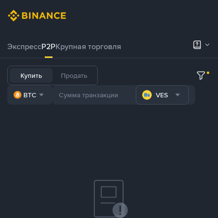
Экспресс
P2P
Крупная торговля
Купить
Продать
BTC
VES