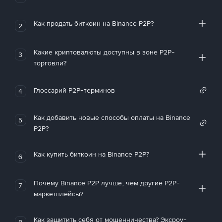
Как продать биткоин на Binance P2P?
2
Какие криптовалюты доступны в зоне P2P-
3
торговли?
Глоссарий P2P-терминов
4
Как добавить новые способы оплаты на Binance
5
P2P?
Как купить биткоин на Binance P2P?
6
Почему Binance P2P лучше, чем другие P2P-
7
маркетплейсы?
Как защитить себя от мошенничества? Эксроу-
8