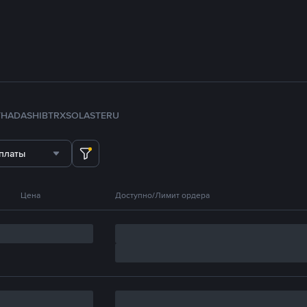
TH
ADA
SHIB
TRX
SOL
ASTER
U
платы
Цена
Доступно/Лимит ордера