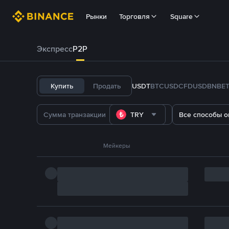
Рынки
Торговля
Square
Экспресс
P2P
Купить
Продать
USDT
BTC
USDC
FDUSD
BNB
E
TRY
Все способы о
Мейкеры