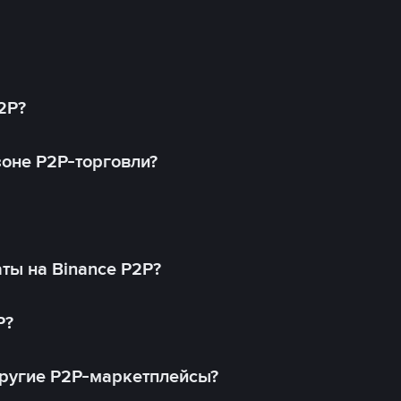
2P?
оне P2P-торговли?
ты на Binance P2P?
P?
другие P2P-маркетплейсы?