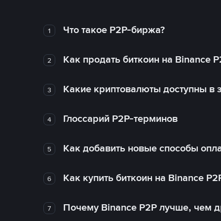
Что такое P2P-биржа?
1
Как продать биткоин на Binance P
2
Какие криптовалюты доступны в з
3
Глоссарий P2P-терминов
4
Как добавить новые способы опла
5
Как купить биткоин на Binance P2
6
Почему Binance P2P лучше, чем 
7