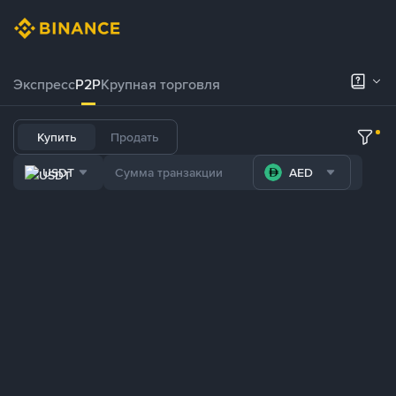
Экспресс
P2P
Крупная торговля
Купить
Продать
USDT
AED