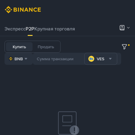
Экспресс
P2P
Крупная торговля
Купить
Продать
BNB
VES