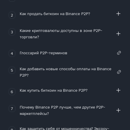
Как продать биткоин на Binance P2P?
2
Какие криптовалюты доступны в зоне P2P-
3
торговли?
Глоссарий P2P-терминов
4
Как добавить новые способы оплаты на Binance
5
P2P?
Как купить биткоин на Binance P2P?
6
Почему Binance P2P лучше, чем другие P2P-
7
маркетплейсы?
Как защитить себя от мошенничества? Эксроу-
8