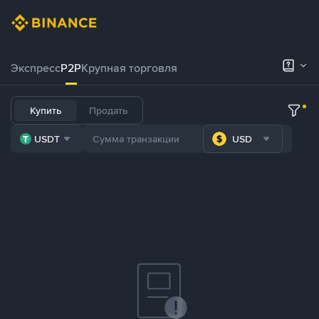
Экспресс
P2P
Крупная торговля
Купить
Продать
USDT
USD