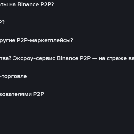
ты на Binance P2P?
P?
другие P2P-маркетплейсы?
тва? Эксроу-сервис Binance P2P — на страже в
-торговле
зователями P2P