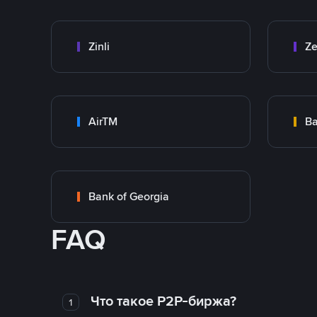
Zinli
Ze
AirTM
Ba
Bank of Georgia
FAQ
Что такое P2P-биржа?
1