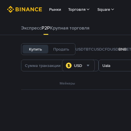
Рынки
Торговля
Square
Экспресс
P2P
Крупная торговля
Купить
Продать
USDT
BTC
USDC
FDUSD
BNB
E
USD
Uala
Мейкеры