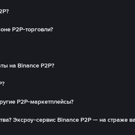
2P?
оне P2P-торговли?
ты на Binance P2P?
P?
другие P2P-маркетплейсы?
тва? Эксроу-сервис Binance P2P — на страже в