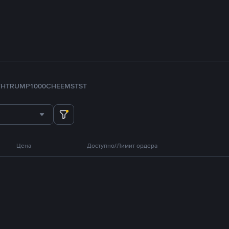
TH
TRUMP
1000CHEEMS
TST
Цена
Доступно/Лимит ордера