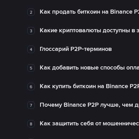
Как продать биткоин на Binance P
2
Какие криптовалюты доступны в з
3
Глоссарий P2P-терминов
4
Как добавить новые способы опла
5
Как купить биткоин на Binance P2
6
Почему Binance P2P лучше, чем 
7
Как защитить себя от мошенничес
8