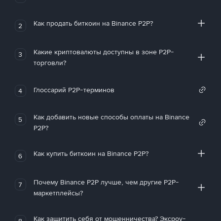
Как продать биткоин на Binance P2P?
2
Какие криптовалюты доступны в зоне P2P-
3
торговли?
Глоссарий P2P-терминов
4
Как добавить новые способы оплаты на Binance
5
P2P?
Как купить биткоин на Binance P2P?
6
Почему Binance P2P лучше, чем другие P2P-
7
маркетплейсы?
Как защитить себя от мошенничества? Эксроу-
8