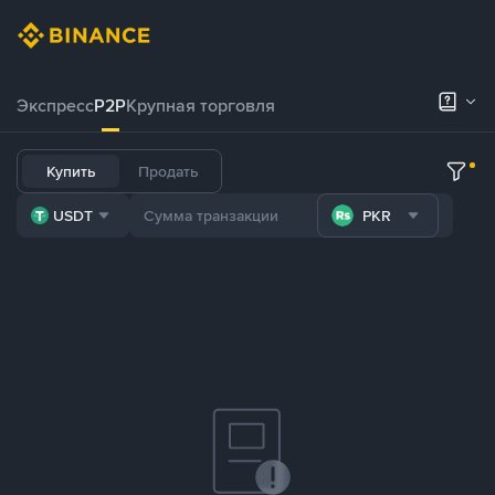
Экспресс
P2P
Крупная торговля
Купить
Продать
USDT
PKR