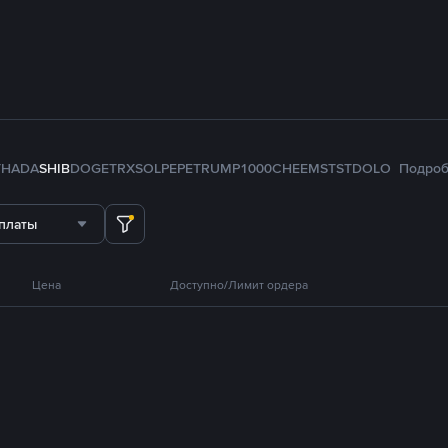
TH
ADA
SHIB
DOGE
TRX
SOL
PEPE
TRUMP
1000CHEEMS
TST
DOLO
Подро
платы
Цена
Доступно/Лимит ордера