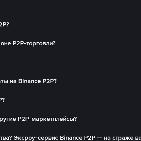
2P?
оне P2P-торговли?
ты на Binance P2P?
P?
другие P2P-маркетплейсы?
тва? Эксроу-сервис Binance P2P — на страже в