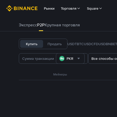
Рынки
Торговля
Square
Экспресс
P2P
Крупная торговля
Купить
Продать
USDT
BTC
USDC
FDUSD
BNB
E
PKR
Все способы о
Мейкеры