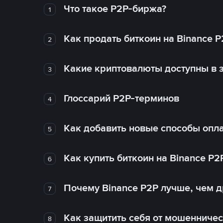
Что такое P2P-биржа?
1
Как продать биткоин на Binance P
2
Какие криптовалюты доступны в з
3
Глоссарий P2P-терминов
4
Как добавить новые способы опла
5
Как купить биткоин на Binance P2
6
Почему Binance P2P лучше, чем 
7
Как защитить себя от мошенничес
8