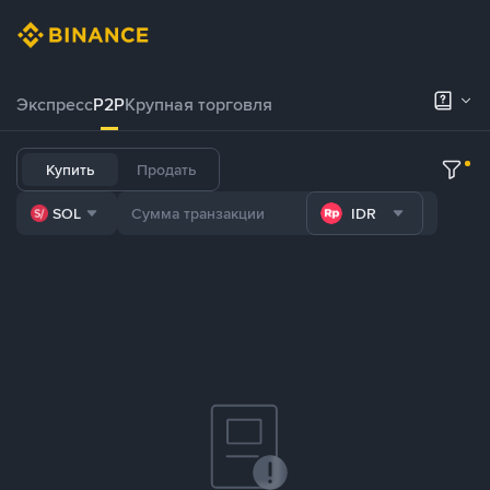
Экспресс
P2P
Крупная торговля
Купить
Продать
SOL
IDR