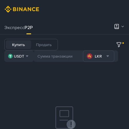
Экспресс
P2P
Купить
Продать
USDT
LKR