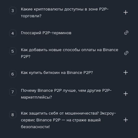
Какие криптовалюты доступны в зоне P2P-
3
торговли?
Глоссарий P2P-терминов
4
Как добавить новые способы оплаты на Binance
5
P2P?
Как купить биткоин на Binance P2P?
6
Почему Binance P2P лучше, чем другие P2P-
7
маркетплейсы?
Как защитить себя от мошенничества? Эксроу-
8
сервис Binance P2P — на страже вашей
безопасности!