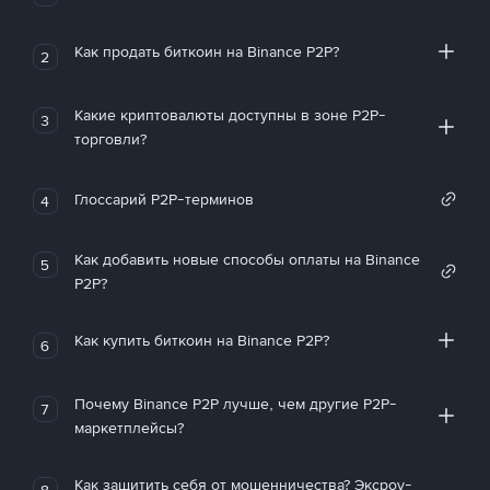
Как продать биткоин на Binance P2P?
2
Какие криптовалюты доступны в зоне P2P-
3
торговли?
Глоссарий P2P-терминов
4
Как добавить новые способы оплаты на Binance
5
P2P?
Как купить биткоин на Binance P2P?
6
Почему Binance P2P лучше, чем другие P2P-
7
маркетплейсы?
Как защитить себя от мошенничества? Эксроу-
8