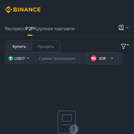
Экспресс
P2P
Крупная торговля
Купить
Продать
USDT
IDR