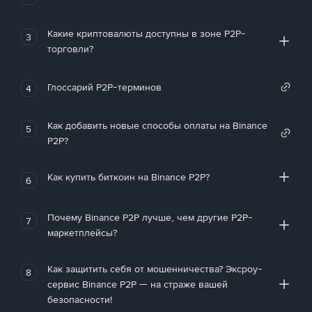
Какие криптовалюты доступны в зоне P2P-
3
торговли?
Глоссарий P2P-терминов
4
Как добавить новые способы оплаты на Binance
5
P2P?
Как купить биткоин на Binance P2P?
6
Почему Binance P2P лучше, чем другие P2P-
7
маркетплейсы?
Как защитить себя от мошенничества? Эксроу-
8
сервис Binance P2P — на страже вашей
безопасности!