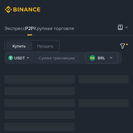
Экспресс
P2P
Крупная торговля
Купить
Продать
USDT
BRL