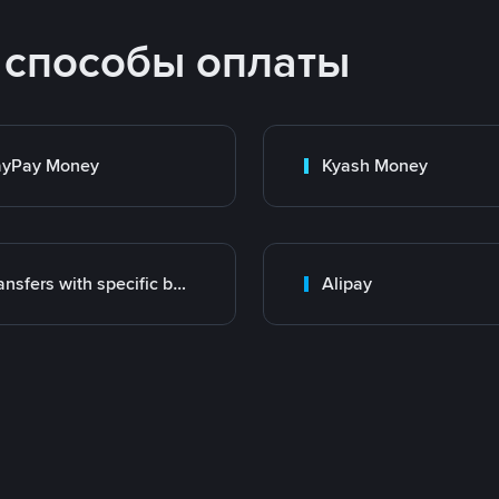
 способы оплаты
ayPay Money
Kyash Money
Transfers with specific bank
Alipay