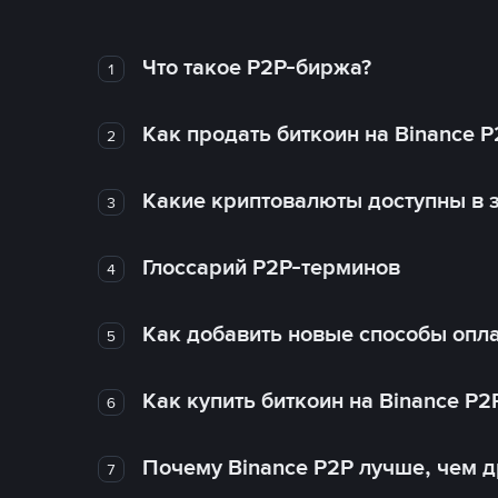
Что такое P2P-биржа?
1
Как продать биткоин на Binance P
2
Какие криптовалюты доступны в з
3
Глоссарий P2P-терминов
4
Как добавить новые способы опла
5
Как купить биткоин на Binance P2
6
Почему Binance P2P лучше, чем 
7