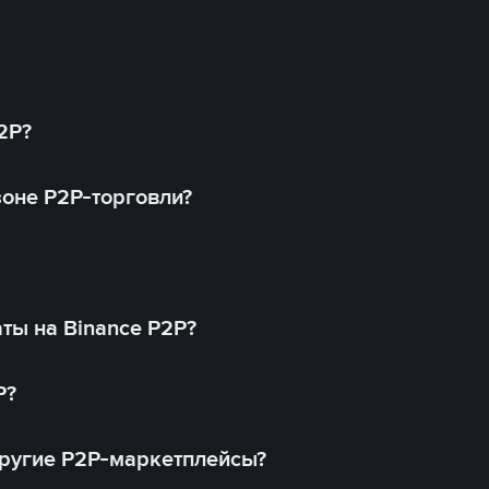
2P?
оне P2P-торговли?
ты на Binance P2P?
P?
другие P2P-маркетплейсы?