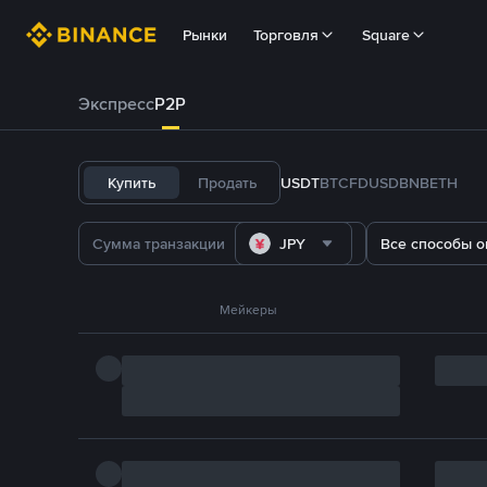
Рынки
Торговля
Square
Экспресс
P2P
Купить
Продать
USDT
BTC
FDUSD
BNB
ETH
JPY
Все способы о
Мейкеры