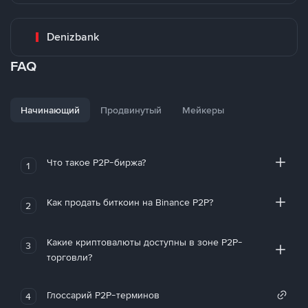
Denizbank
FAQ
Начинающий
Продвинутый
Мейкеры
Что такое P2P-биржа?
1
Как продать биткоин на Binance P2P?
2
Какие криптовалюты доступны в зоне P2P-
3
торговли?
Глоссарий P2P-терминов
4