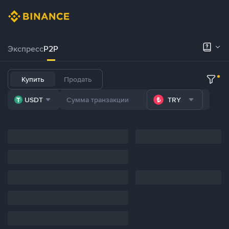
Экспресс
P2P
Купить
Продать
USDT
TRY