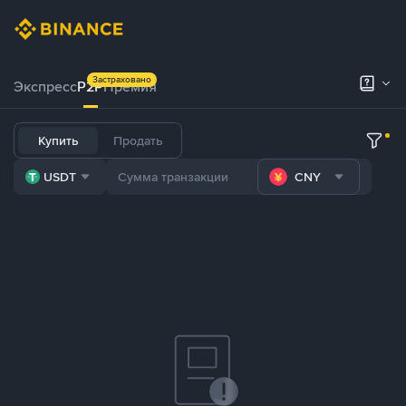
Застраховано
Экспресс
P2P
Премия
Купить
Продать
USDT
CNY