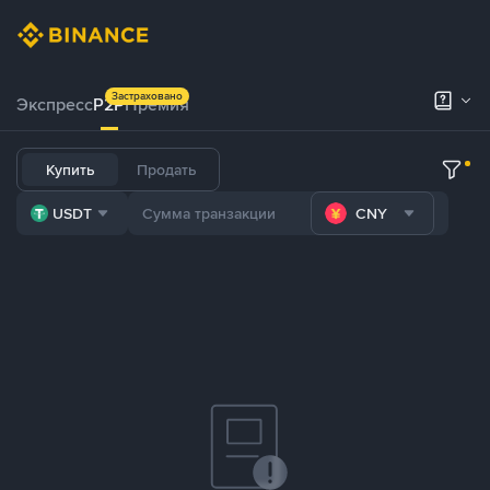
Застраховано
Экспресс
P2P
Премия
Купить
Продать
USDT
CNY