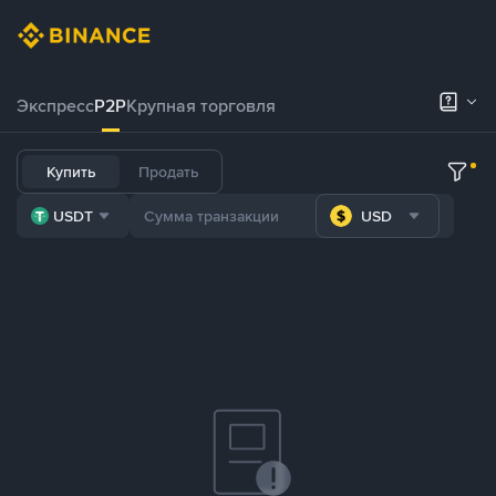
Экспресс
P2P
Крупная торговля
Купить
Продать
USDT
USD