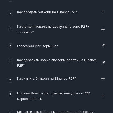
Как продать биткоин на Binance P2P?
2
Какие криптовалюты доступны в зоне P2P-
3
торговли?
Глоссарий P2P-терминов
4
Как добавить новые способы оплаты на Binance
5
P2P?
Как купить биткоин на Binance P2P?
6
Почему Binance P2P лучше, чем другие P2P-
7
маркетплейсы?
Как защитить себя от мошенничества? Эксроу-
8