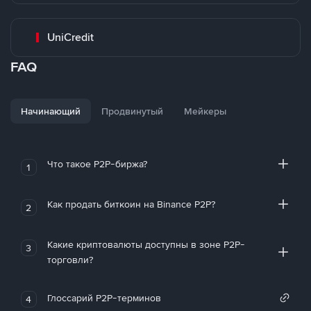
UniCredit
FAQ
Начинающий
Продвинутый
Мейкеры
Что такое P2P-биржа?
1
Как продать биткоин на Binance P2P?
2
Какие криптовалюты доступны в зоне P2P-
3
торговли?
Глоссарий P2P-терминов
4