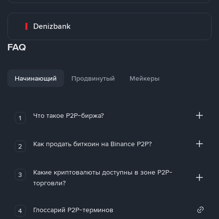
Denizbank
FAQ
Начинающий
Продвинутый
Мейкеры
Что такое P2P-биржа?
1
Как продать биткоин на Binance P2P?
2
Какие криптовалюты доступны в зоне P2P-
3
торговли?
Глоссарий P2P-терминов
4