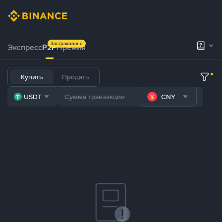
Застраховано
Экспресс
P2P
Премия
Купить
Продать
USDT
CNY