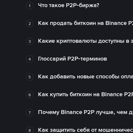
Что такое P2P-биржа?
1
Как продать биткоин на Binance P
2
Какие криптовалюты доступны в з
3
Глоссарий P2P-терминов
4
Как добавить новые способы опла
5
Как купить биткоин на Binance P2
6
Почему Binance P2P лучше, чем 
7
Как защитить себя от мошенничес
8