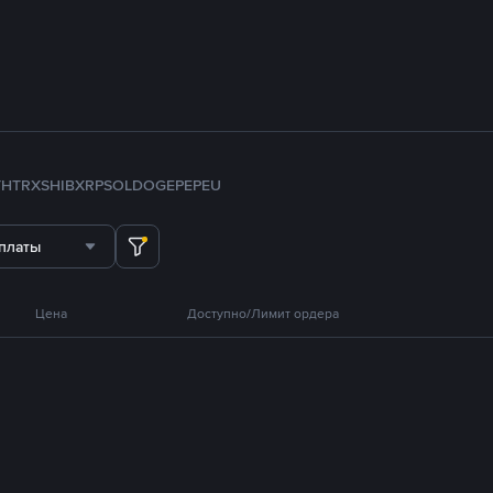
TH
TRX
SHIB
XRP
SOL
DOGE
PEPE
U
платы
Цена
Доступно/Лимит ордера