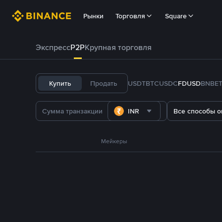
Рынки
Торговля
Square
Экспресс
P2P
Крупная торговля
Купить
Продать
USDT
BTC
USDC
FDUSD
BNB
E
INR
Все способы о
Мейкеры