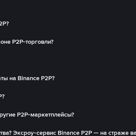
2P?
оне P2P-торговли?
ты на Binance P2P?
P?
другие P2P-маркетплейсы?
тва? Эксроу-сервис Binance P2P — на страже в