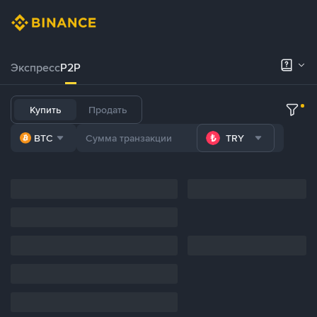
Экспресс
P2P
Купить
Продать
BTC
TRY