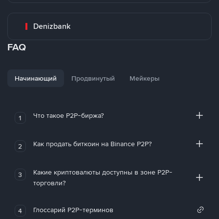
Denizbank
FAQ
Начинающий
Продвинутый
Мейкеры
Что такое P2P-биржа?
1
Как продать биткоин на Binance P2P?
2
Какие криптовалюты доступны в зоне P2P-
3
торговли?
Глоссарий P2P-терминов
4