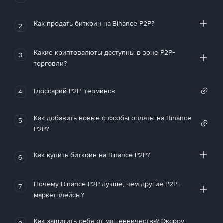
Как продать биткоин на Binance P2P?
2
Какие криптовалюты доступны в зоне P2P-
3
торговли?
Глоссарий P2P-терминов
4
Как добавить новые способы оплаты на Binance
5
P2P?
Как купить биткоин на Binance P2P?
6
Почему Binance P2P лучше, чем другие P2P-
7
маркетплейсы?
Как защитить себя от мошенничества? Эксроу-
8