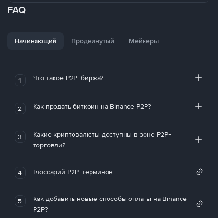
FAQ
Начинающий
Продвинутый
Мейкеры
Что такое P2P-биржа?
1
Как продать биткоин на Binance P2P?
2
Какие криптовалюты доступны в зоне P2P-
3
торговли?
Глоссарий P2P-терминов
4
Как добавить новые способы оплаты на Binance
5
P2P?