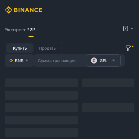
Экспресс
P2P
Купить
Продать
BNB
GEL