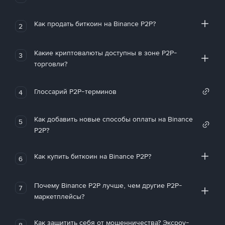
Как продать биткоин на Binance P2P?
2
Какие криптовалюты доступны в зоне P2P-
3
торговли?
Глоссарий P2P-терминов
4
Как добавить новые способы оплаты на Binance
5
P2P?
Как купить биткоин на Binance P2P?
6
Почему Binance P2P лучше, чем другие P2P-
7
маркетплейсы?
Как защитить себя от мошенничества? Эксроу-
8