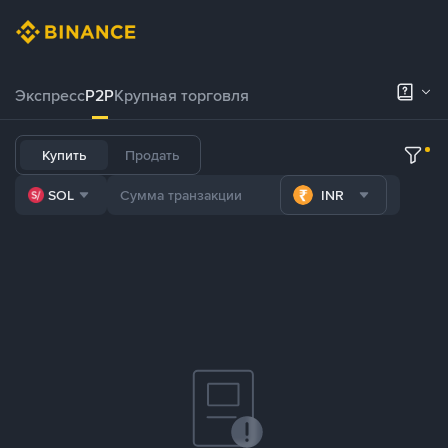
Экспресс
P2P
Крупная торговля
Купить
Продать
SOL
INR