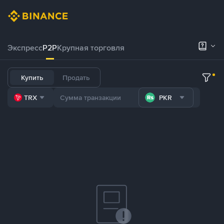
Экспресс
P2P
Крупная торговля
Купить
Продать
TRX
PKR