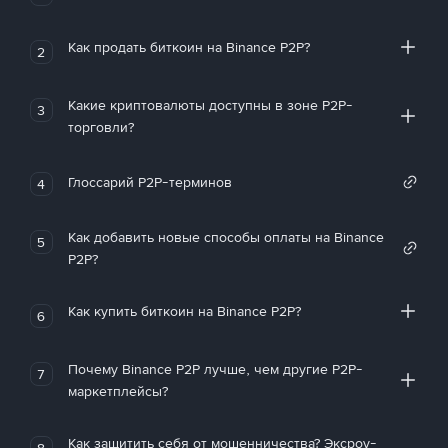
Как продать биткоин на Binance P2P?
2
Какие криптовалюты доступны в зоне P2P-
3
торговли?
Глоссарий P2P-терминов
4
Как добавить новые способы оплаты на Binance
5
P2P?
Как купить биткоин на Binance P2P?
6
Почему Binance P2P лучше, чем другие P2P-
7
маркетплейсы?
Как защитить себя от мошенничества? Эксроу-
8