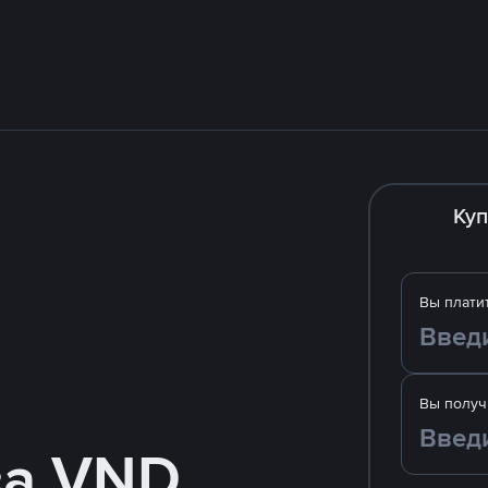
Куп
Вы плати
Вы получ
за VND