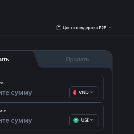
Центр поддержки P2P
ить
Продать
те
VND
ите
USDT