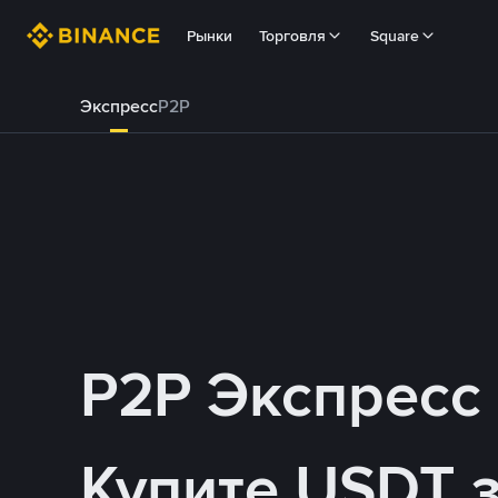
Рынки
Торговля
Square
Экспресс
P2P
P2P Экспресс
Купите USDT 