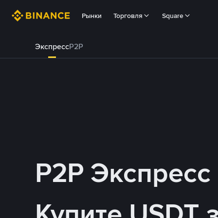
Рынки
Торговля
Square
Экспресс
P2P
P2P Экспресс
Купите USDT 