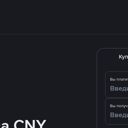
Куп
Вы плати
Вы получ
за CNY