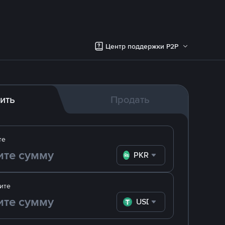
Центр поддержки P2P
ить
Продать
те
PKR
ите
USDT