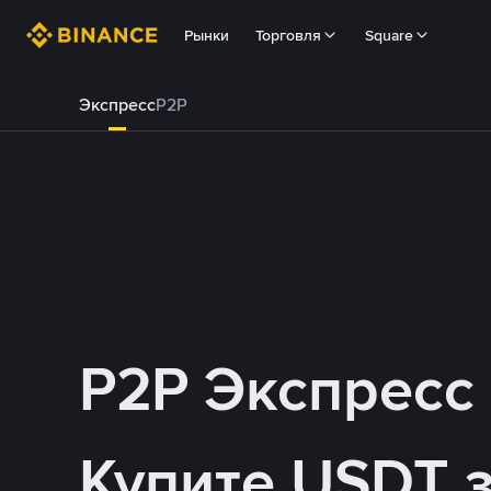
Рынки
Торговля
Square
Экспресс
P2P
P2P Экспресс
Купите USDT 