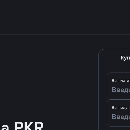
Куп
Вы плати
Вы получ
за PKR