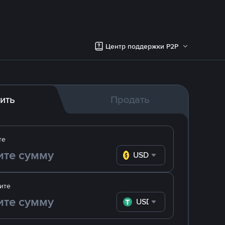
Центр поддержки P2P
ить
Продать
те
USD
ите
USDT