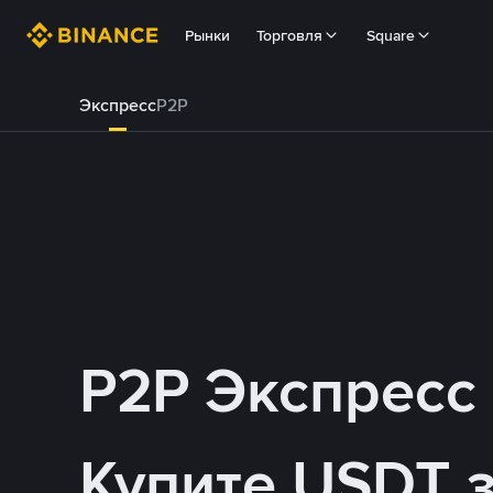
Рынки
Торговля
Square
Экспресс
P2P
P2P Экспресс
Купите USDT 