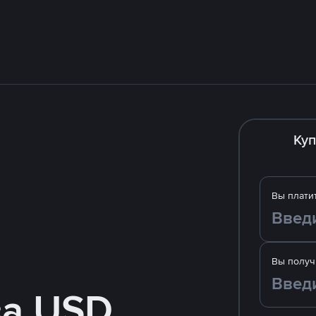
Куп
Вы плати
Вы получ
за USD