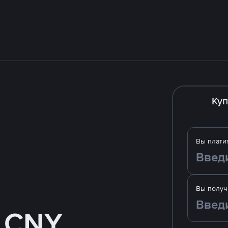
Куп
Вы плати
Вы получ
а CNY