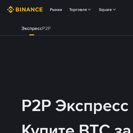
Рынки
Торговля
Square
Экспресс
P2P
P2P Экспресс
Купите BTC з