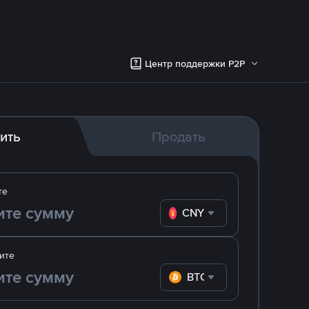
Центр поддержки P2P
ить
Продать
те
CNY
ите
BTC