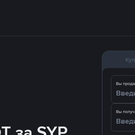
Куп
Вы прода
Вы получ
T за SYP