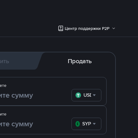
Центр поддержки P2P
ить
Продать
ете
USDT
ите
SYP