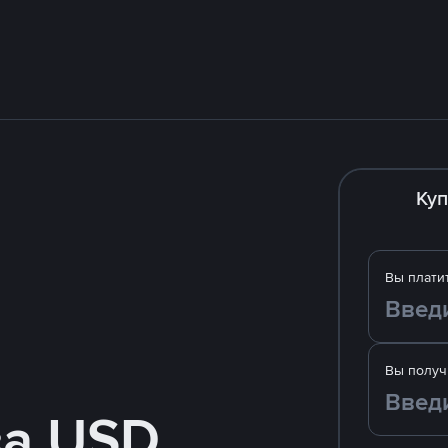
Куп
Вы плати
Вы получ
за USD