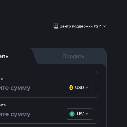
Центр поддержки P2P
ить
Продать
те
USD
ите
USDT