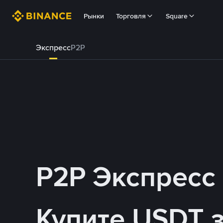
Рынки
Торговля
Square
Экспресс
P2P
P2P Экспресс
Купите USDT 