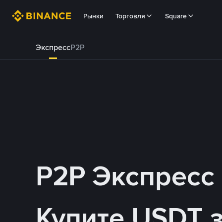
Рынки
Торговля
Square
Экспресс
P2P
P2P Экспресс
Купите USDT 