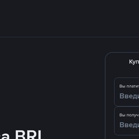
Куп
Вы плати
Вы получ
за BRL