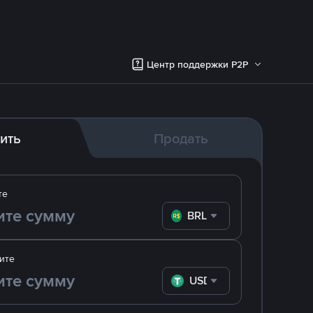
Центр поддержки P2P
ить
Продать
те
BRL
ите
USDT