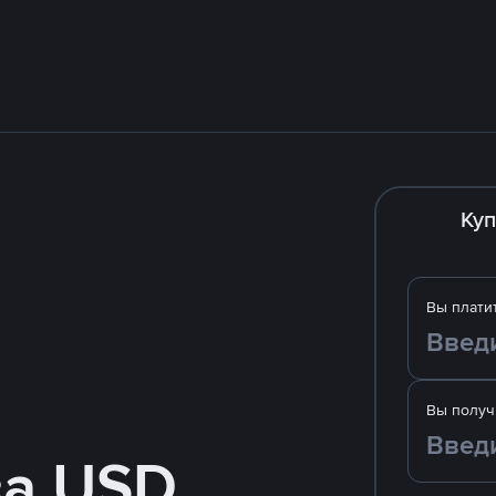
Куп
Вы плати
Вы получ
за USD