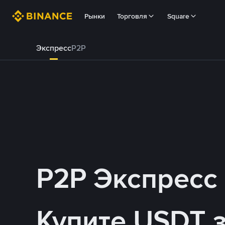
Рынки
Торговля
Square
Экспресс
P2P
P2P Экспресс
Купите USDT 