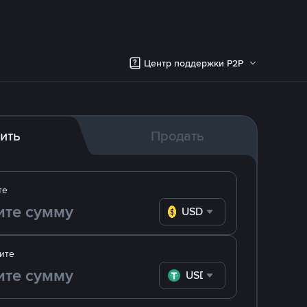
Центр поддержки P2P
ить
Продать
те
USD
ите
USDT