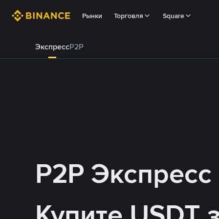
Рынки
Торговля
Square
Экспресс
P2P
P2P Экспресс
Купите USDT 