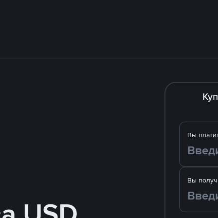
Куп
Вы плати
Вы получ
за USD