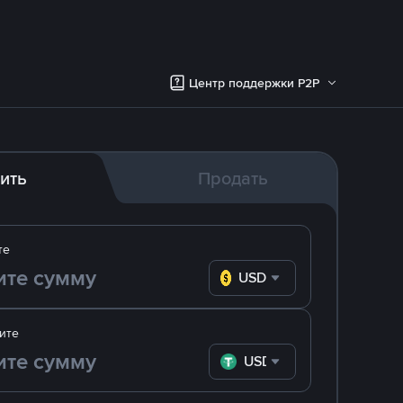
Центр поддержки P2P
ить
Продать
те
USD
ите
USDT