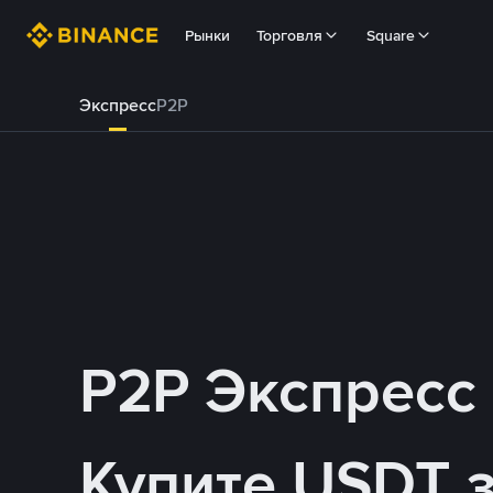
Рынки
Торговля
Square
Экспресс
P2P
P2P Экспресс
Купите USDT 