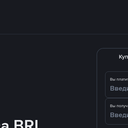
Куп
Вы плати
Вы получ
за BRL