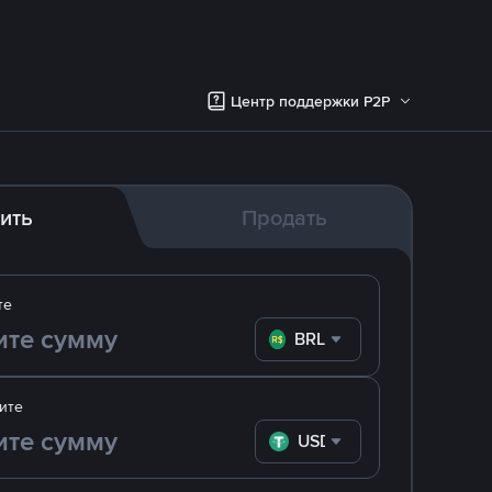
Центр поддержки P2P
ить
Продать
те
BRL
ите
USDT