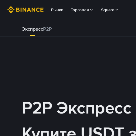
Рынки
Торговля
Square
Экспресс
P2P
P2P Экспресс
Купите USDT 