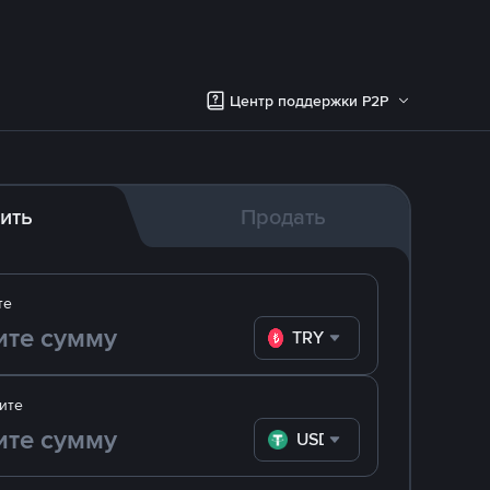
Центр поддержки P2P
ить
Продать
те
TRY
ите
USDT