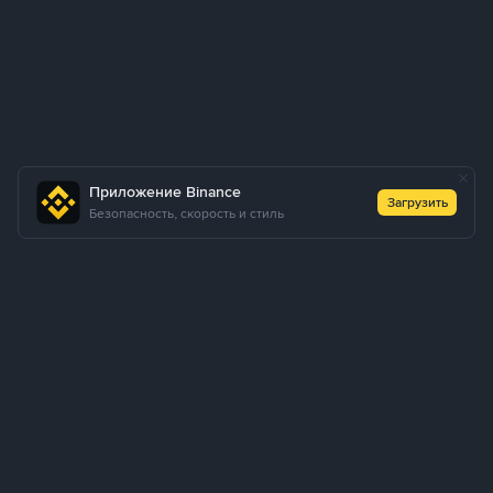
Приложение Binance
Загрузить
Безопасность, скорость и стиль
Как купить USDT через P2P Express
Купить USDT
Продать USDT