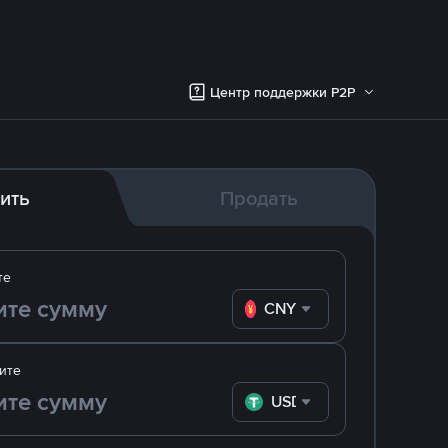
Центр поддержки P2P
ить
Продать
те
CNY
ите
USDT