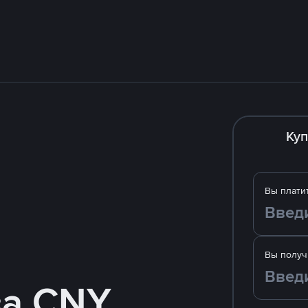
Куп
Вы плати
Вы получ
за CNY