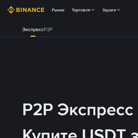
Рынки
Торговля
Square
Экспресс
P2P
P2P Экспресс
Купите USDT 