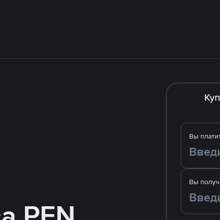
Куп
Вы плати
Вы получ
за PEN