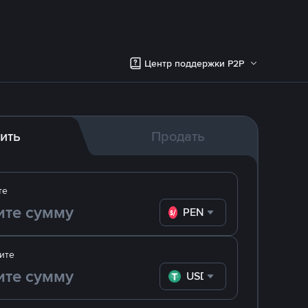
Центр поддержки P2P
ить
Продать
те
PEN
ите
USDT