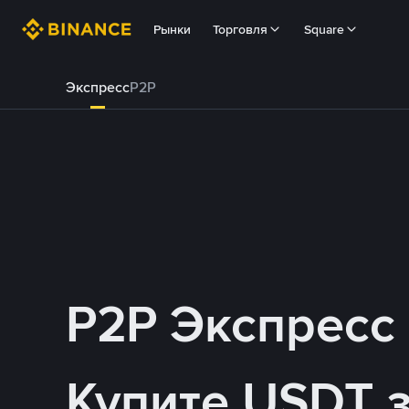
Рынки
Торговля
Square
Экспресс
P2P
P2P Экспресс
Купите USDT 