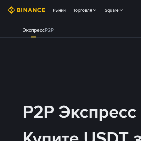
Рынки
Торговля
Square
Экспресс
P2P
P2P Экспресс
Купите USDT з