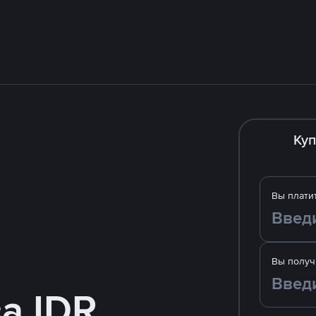
Куп
Вы плати
Вы получ
а IDR