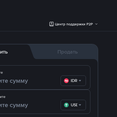
Центр поддержки P2P
ить
Продать
те
IDR
ите
USDT