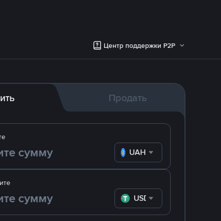
Центр поддержки P2P
ить
Продать
те
UAH
ите
USDT