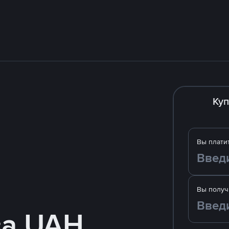
Куп
Вы плати
Вы получ
за UAH