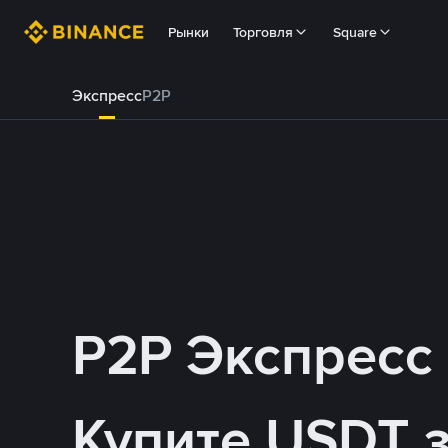
Рынки
Торговля
Square
Экспресс
P2P
P2P Экспресс
Купите USDT 