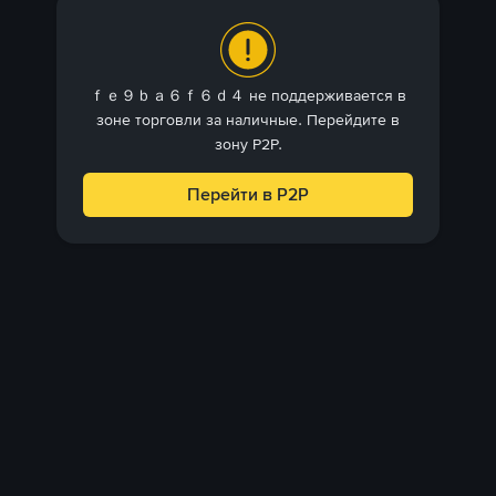
ｆｅ９ｂａ６ｆ６ｄ４ не поддерживается в
зоне торговли за наличные. Перейдите в
зону P2P.
Перейти в P2P