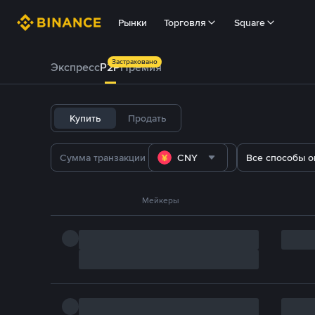
Рынки
Торговля
Square
Застраховано
Экспресс
P2P
Премия
Купить
Продать
CNY
Все способы о
Мейкеры