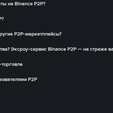
ты на Binance P2P?
P?
другие P2P-маркетплейсы?
тва? Эксроу-сервис Binance P2P — на страже в
-торговле
зователями P2P