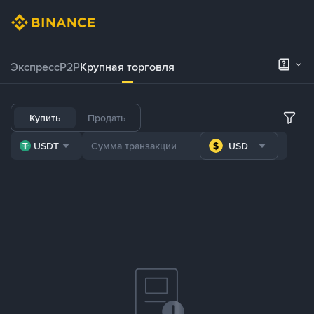
Экспресс
P2P
Крупная торговля
Купить
Продать
USDT
USD