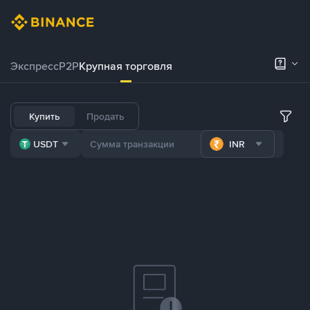
Экспресс
P2P
Крупная торговля
Купить
Продать
USDT
INR